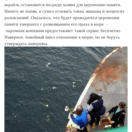
корабль остановится посреди залива для церемонии памяти.
Ничего не поняв, я сумел отловить члена экипажа и попросил
разъяснений. Оказалось, что будет проводиться церемония
памяти умершего с развеиванием его праха в море -
паромная компания предоставляет такой сервис бесплатно.
Наверное, покойный имел отношение к морю, но не берусь
утверждать наверняка.