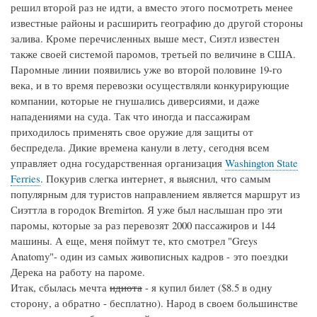
решил второй раз не идти, а вместо этого посмотреть менее
известные районы и расширить географию до другой стороны
залива. Кроме перечисленных выше мест, Сиэтл известен
также своей системой паромов, третьей по величине в США.
Паромные линии появились уже во второй половине 19-го
века, и в то время перевозки осуществляли конкурирующие
компании, которые не гнушались диверсиями, и даже
нападениями на суда. Так что иногда и пассажирам
приходилось применять свое оружие для защиты от
беспредела. Дикие времена канули в лету, сегодня всем
управляет одна государственная организация
Washington State
Ferries
. Покурив слегка интернет, я выяснил, что самым
популярным для туристов направлением является маршрут из
Сиэттла в городок Bremirton. Я уже был наслышан про эти
паромы, которые за раз перевозят 2000 пассажиров и 144
машины. А еще, меня поймут те, кто смотрел "Greys
Anatomy"- один из самых живописных кадров - это поездки
Дерека на работу на пароме.
Итак, сбылась мечта
идиота
- я купил билет ($8.5 в одну
сторону, а обратно - бесплатно). Народ в своем большинстве