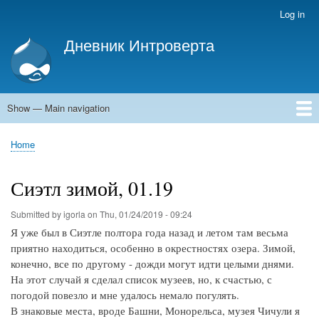
Skip
Log in
User
to
account
Дневник Интроверта
main
menu
Дневник Интроверта
content
Show — Main navigation
Main
navigation
Home
Home
Breadcrumb
Сиэтл зимой, 01.19
Submitted by
igorla
on
Thu, 01/24/2019 - 09:24
Я уже был в Сиэтле полтора года назад и летом там весьма
приятно находиться, особенно в окрестностях озера. Зимой,
конечно, все по другому - дожди могут идти целыми днями.
На этот случай я сделал список музеев, но, к счастью, с
погодой повезло и мне удалось немало погулять.
В знаковые места, вроде Башни, Монорельса, музея Чичули я