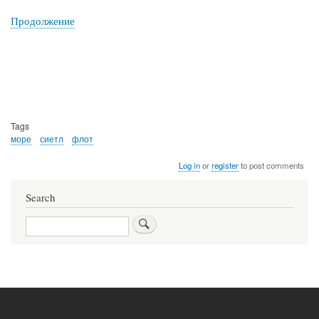
Продолжение
Tags
море
сиетл
флот
Log in
or
register
to post comments
Search
Search