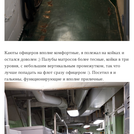
Каюты офицеров вполне комфортные, я полежал на койках и
остался доволен ;) Палубы матросов более тесные, койки в три
уровня, с небольшим вертикальным промежутком, так что
лучше попадать на флот сразу офицером :). Посетил я и
гальюны, функционирующие и вполне приличные.