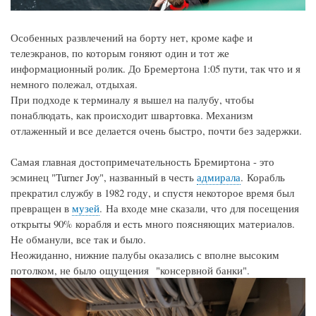
Особенных развлечений на борту нет, кроме кафе и
телеэкранов, по которым гоняют один и тот же
информационный ролик. До Бремертона 1:05 пути, так что и я
немного полежал, отдыхая.
При подходе к терминалу я вышел на палубу, чтобы
понаблюдать, как происходит швартовка. Механизм
отлаженный и все делается очень быстро, почти без задержки.
Самая главная достопримечательность Бремиртона - это
эсминец "Turner Joy", названный в честь
адмирала
. Корабль
прекратил службу в 1982 году, и спустя некоторое время был
превращен в
музей
. На входе мне сказали, что для посещения
открыты 90% корабля и есть много поясняющих материалов.
Не обманули, все так и было.
Неожиданно, нижние палубы оказались с вполне высоким
потолком, не было ощущения "консервной банки".