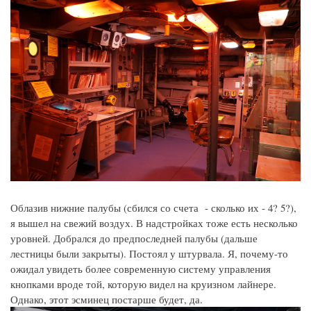
Облазив нижние палубы (сбился со счета - сколько их - 4? 5?),
я вышел на свежий воздух. В надстройках тоже есть несколько
уровней. Добрался до предпоследней палубы (дальше
лестницы были закрыты). Постоял у штурвала. Я, почему-то
ожидал увидеть более современную систему управления
кнопками вроде той, которую видел на круизном лайнере.
Однако, этот эсминец постарше будет, да.