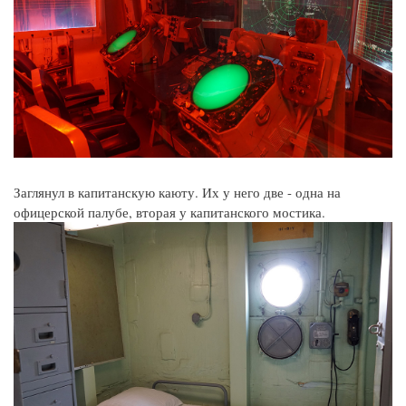
Заглянул в капитанскую каюту. Их у него две - одна на
офицерской палубе, вторая у капитанского мостика.