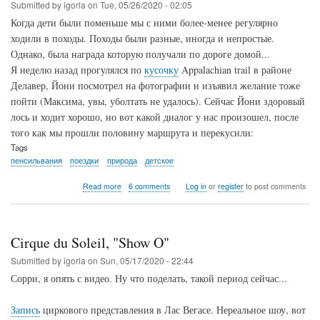
Submitted by
igorla
on
Tue, 05/26/2020 - 02:05
Когда дети были поменьше мы с ними более-менее регулярно
ходили в походы. Походы были разные, иногда и непростые.
Однако, была награда которую получали по дороге домой...
Я неделю назад прогулялся по
кусочку
Appalachian trail в районе
Делавер, Йони посмотрел на фотографии и изъявил желание тоже
пойти (Максима, увы, уболтать не удалось). Сейчас Йони здоровый
лось и ходит хорошо, но вот какой диалог у нас произошел, после
того как мы прошли половину маршрута и перекусили:
Tags
пенсильвания
поездки
природа
детское
about
Read more
6 comments
Log in
or
register
to post comments
Mount
Minsi
с
Йони,
Cirque du Soleil, "Show O"
25.05.20
Submitted by
igorla
on
Sun, 05/17/2020 - 22:44
Сорри, я опять с видео. Ну что поделать, такой период сейчас...
Запись
циркового представления в Лас Вегасе. Нереальное шоу, вот