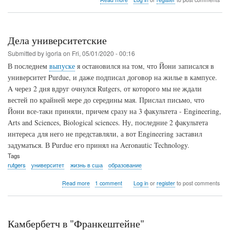
Лытдыбр
венценосный
Дела университетские
Submitted by
igorla
on
Fri, 05/01/2020 - 00:16
В последнем
выпуске
я остановился на том, что Йони записался в
университет Purdue, и даже подписал договор на жилье в кампусе.
A через 2 дня вдруг очнулся Rutgers, от которого мы не ждали
вестей по крайней мере до середины мая. Прислал письмо, что
Йони все-таки приняли, причем сразу на 3 факультета - Engineering,
Arts and Sciences, Biological sciences. Ну, последние 2 факультета
интереса для него не представляли, а вот Engineering заставил
задуматься. В Purdue его принял на Aeronautic Technology.
Tags
rutgers
университет
жизнь в сша
образование
about
Read more
1 comment
Log in
or
register
to post comments
Дела
университетские
Камбербетч в "Франкештейне"