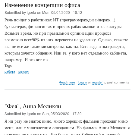
Изменение концепции офиса
Submitted by
igorla
on
Mon, 05/04/2020 - 18:12
Речь пойдет о работниках ИТ (программерах/дизайнерах/...),
бухгалтерах, финансистах и прочих рабах мышки и клавиатуры.
Возьмет время, но при правильной организации процесса
возможно
всех
90% из них перевести на удаленку. Однако, скажете
вы, не все же такие мизантропы, как ты. Есть ведь и экстраверты,
которым хочется общения. Или те, у кого нет отдельного кабинета,
например. И это все так.
Tags
работа
мысля
about
Read more
Log in
or
register
to post comments
Изменение
концепции
офиса
"Фея", Анна Меликян
Submitted by
igorla
on
Sun, 05/03/2020 - 17:30
Я ни разу не знаток кино, много хороших фильмов проходят мимо
меня, или с многолетним опозданием. Но фильмы Анны Меликян я
стараюсь не пропускать. Тем более, когда Хабенский в главной