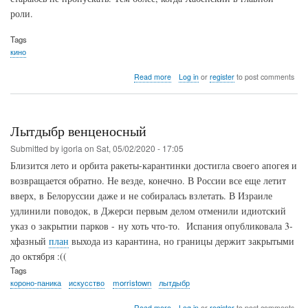
роли.
Tags
кино
about
Read more
Log in
or
register
to post comments
"Фея",
Анна
Меликян
Лытдыбр венценосный
Submitted by
igorla
on
Sat, 05/02/2020 - 17:05
Близится лето и орбита ракеты-карантинки достигла своего апогея и
возвращается обратно. Не везде, конечно. В России все еще летит
вверх, в Белоруссии даже и не собиралась взлетать. В Израиле
удлинили поводок, в Джерси первым делом отменили идиотский
указ о закрытии парков - ну хоть что-то. Испания опубликовала 3-
хфазный
план
выхода из карантина, но границы держит закрытыми
до октября :((
Tags
короно-паника
искусство
morristown
лытдыбр
about
Read more
Log in
or
register
to post comments