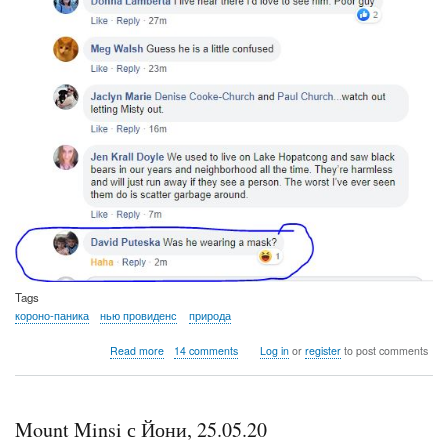
Tags
короно-паника
нью провиденс
природа
about
Read more
14 comments
Log in
or
register
to post comments
Сегодняшние
поселковые
новости
Mount Minsi с Йони, 25.05.20