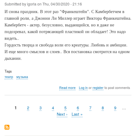
Submitted by
igorla
on
Thu, 04/30/2020 - 21:16
И снова праздник. В этот раз "Франкештейн". С Камбербетчем в
главной роли, а Джонни Ли Миллер играет Виктора Франкештейна.
Камбербетч - актер, безусловно, выдающийся, но я даже не
подозревал, какой потрясающей пластикой он обладает! Это надо
видеть..
Гордость творца и свобода воли его креатуры. Любовь и амбиции.
И еще много смыслов и слоев.. Вся постановка смотрится на одном
дыхании.
Tags
театр
музыка
about
Read more
Log in
or
register
to post comments
Камбербетч
в
"Франкештейне"
Current
1
Page
2
Page
3
Page
4
Page
5
Page
6
Page
7
Page
8
Page
9
…
Pagination
page
Next
Next ›
Last
Last »
page
page