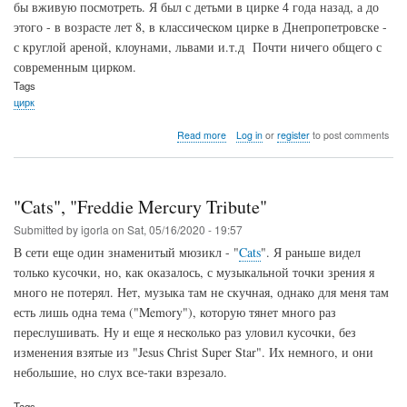
бы вживую посмотреть. Я был с детьми в цирке 4 года назад, а до
этого - в возрасте лет 8, в классическом цирке в Днепропетровске -
с круглой ареной, клоунами, львами и.т.д Почти ничего общего с
современным цирком.
Tags
цирк
about
Read more
Log in
or
register
to post comments
Cirque
du
Soleil,
"Show
"Cats", "Freddie Mercury Tribute"
O"
Submitted by
igorla
on
Sat, 05/16/2020 - 19:57
В сети еще один знаменитый мюзикл - "
Cats
". Я раньше видел
только кусочки, но, как оказалось, с музыкальной точки зрения я
много не потерял. Нет, музыка там не скучная, однако для меня там
есть лишь одна тема ("Memory"), которую тянет много раз
переслушивать. Ну и еще я несколько раз уловил кусочки, без
изменения взятые из "Jesus Christ Super Star". Их немного, и они
небольшие, но слух все-таки взрезало.
Tags