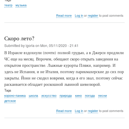
театр
музыка
about
Read more
Log in
or
register
to post comments
"Cats",
"Freddie
Mercury
Tribute"
Скоро лето?
Submitted by
igorla
on
Mon, 05/11/2020 - 21:41
В Израиле вздохнули (почти) полной грудью, а в Джерси продлили
ЧС еще на месяц. Впрочем, обещают скоро открыть заведения на
открытом пространстве. Лыжные курорты Пляжи, например. И
здесь не Испания, и не Италия, поэтому парикмахерские до сих пор
закрыты. Йони не сходил вовремя, когда я его звал, поэтому сейчас
раскаивается обладает роскошной львиной шевелюрой.
Tags
короно-паника
школа
искусство
природа
кино
погода
песни
детское
about
Read more
Log in
or
register
to post comments
Скоро
лето?